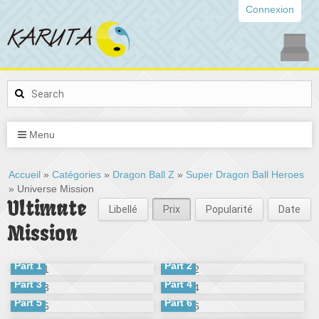
Connexion
Menu
Accueil
»
Catégories
»
Dragon Ball Z
»
Super Dragon Ball Heroes
» Universe Mission
Ultimate
Libellé
Prix
Popularité
Date
Mission
Part 1
Part 2
Part 3
Part 4
Part 5
Part 6