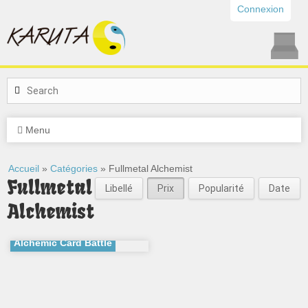
Connexion
Menu
Accueil
»
Catégories
» Fullmetal Alchemist
Fullmetal
Libellé
Prix
Popularité
Date
Alchemist
Alchemic Card Battle